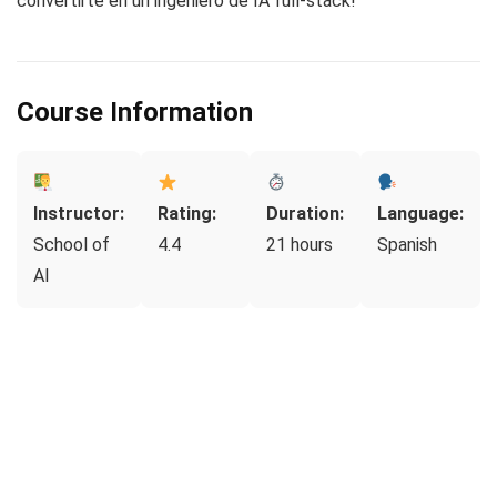
convertirte en un ingeniero de IA full-stack!
Course Information
Instructor:
Rating:
Duration:
Language:
School of
4.4
21 hours
Spanish
AI